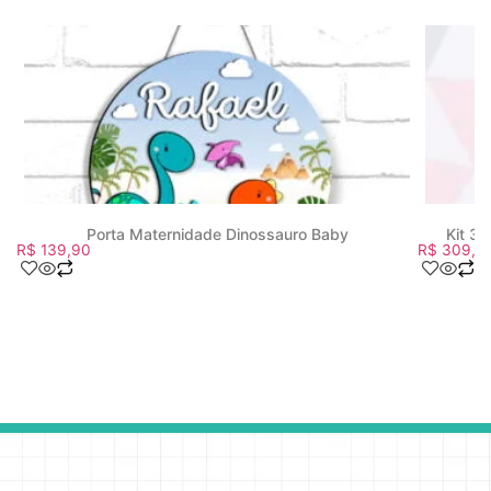
Porta Maternidade Dinossauro Baby
Kit 3 
R$
139,90
R$
309,6