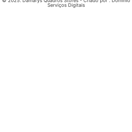
© 2025. Damarys Quadros Stores - Criado por . Domínio
Serviços Digitais