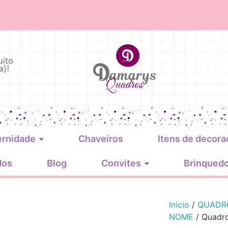
ernidade
Chaveiros
Itens de decora
dos
Blog
Convites
Brinqued
Início
/
QUADRO
NOME
/ Quadr