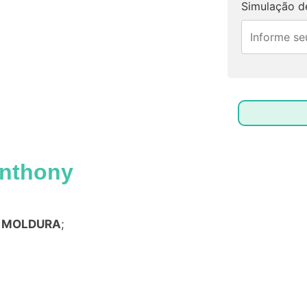
Simulação de
nthony
a
MOLDURA
;