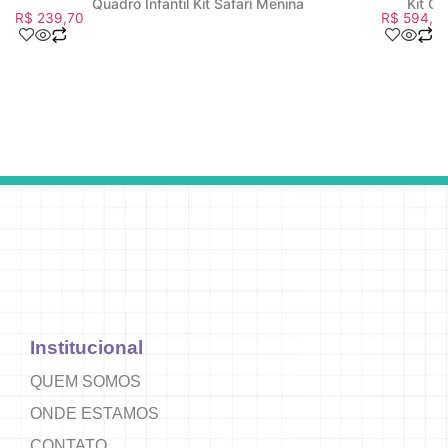
Quadro Infantil Kit Safari Menina
Kit Q
R$
239,70
R$
594,3
Institucional
QUEM SOMOS
ONDE ESTAMOS
CONTATO