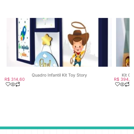
Quadro Infantil Kit Toy Story
Kit Q
R$
314,60
R$
394,5