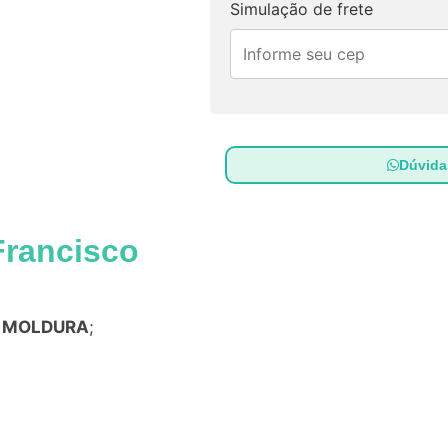
Simulação de frete
Dúvid
Francisco
a
MOLDURA
;