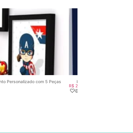
unto Personalizado com 5 Peças
kit-quadros-ursinho-princip
R$
279,60