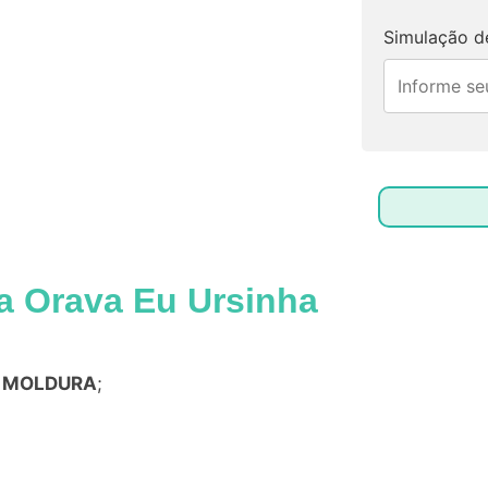
Simulação de
a Orava Eu Ursinha
a
MOLDURA
;