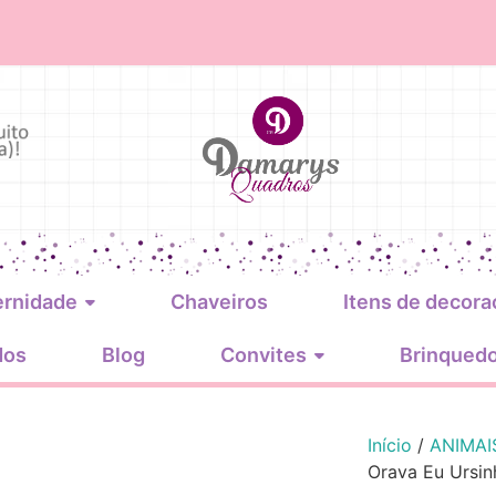
ernidade
Chaveiros
Itens de decora
dos
Blog
Convites
Brinqued
Início
/
ANIMAI
Orava Eu Ursin