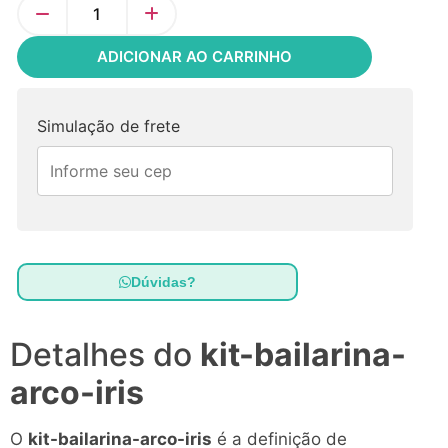
ADICIONAR AO CARRINHO
Simulação de frete
Dúvidas?
Detalhes do
kit-bailarina-
arco-iris
O
kit-bailarina-arco-iris
é a definição de